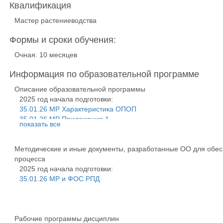
Квалификация
Мастер растениеводства
Формы и сроки обучения:
Очная: 10 месяцев
Информация по образовательной программе
Описание образовательной программы
2025 год начала подготовки:
35.01.26 МР Характеристика ОПОП
35.01.26 МР Приложение 1
показать все
35.02.26 МР Приложение 2
35.01.26 МР Приложение 3. МТО
Методические и иные документы, разработанные ОО для обес
35.01.26 МР Приложение 4 ГИА
процесса
35.01.26 МР Приложение 5. РПВ
2025 год начала подготовки:
35.01.26 МР и ФОС РПД
Рабочие программы дисциплин