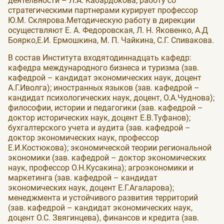
деятельности – Л.А. Кабардокова; работу со
стратегическими партнерами курирует профессор
Ю.М. Склярова.Методическую работу в дирекции
осуществляют Е. А. Федоровская, Л. Н. Яковенко, А.Д
Боярко,Е.И. Ермошкина, М. П. Чайкина, С.Г. Спивакова.
В состав Института входятодиннадцать кафедр:
кафедра международного бизнеса и туризма (зав.
кафедрой – кандидат экономических наук, доцент
А.Г.Иволга); иностранных языков (зав. кафедрой –
кандидат психологических наук, доцент, О.А.Чуднова);
философии, истории и педагогики (зав. кафедрой –
доктор исторических наук, доцент Е.В.Туфанов);
бухгалтерского учета и аудита (зав. кафедрой –
доктор экономических наук, профессор
Е.И.Костюкова); экономической теории региональной
экономики (зав. кафедрой – доктор экономических
наук, профессор О.Н.Кусакина); агроэкономики и
маркетинга (зав. кафедрой – кандидат
экономических наук, доцент Е.Г.Агаларова);
менеджмента и устойчивого развития территорий
(зав. кафедрой – кандидат экономических наук,
доцент О.С. Звягинцева), финансов и кредита (зав.