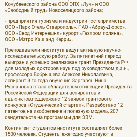
Кочубеевского района ООО ОПХ «Луч» и ООО
«Свободный труд» Новоселицкого района;
- предприятия туризма и индустрии гостеприимства:
ООО «Парк Отель Ставрополь», ПАО «Абрау-Дюрсо»,
ООО «Свод Интернешнл» курорт «Газпром поляна»,
ООО «Мэтро Кэш энд Керри».
Преподаватели института ведут активную научно-
исследовательскую работу. За пятилетний период
выигран и успешно реализован грант Президента РФ
для молодых докторов наук под руководством д.э.н.,
профессора Бобрышева Алексея Николаевича,
аспирант 3-го года обучения Заргарян Нина
Руслановна стала обладателем стипендии Президента
Российской Федерации для аспирантов и
адьюнктов,поддержано 12 заявок грантового
конкурса «Студенческий стартап». Разработано 12
патентов на изобретение и полезную модель, 207
свидетельств на программы для ЭВМ.
Контингент студентов института составляет более
1500 человек. Студенты ежегодно участвуют в