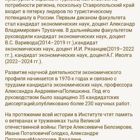
потребности региона, поскольку Ставропольский край
входит в пятерку лидеров по туристическому
потенциалу в России. Первым деканом факультета
стал кандидат экономических наук, доцент Александр
Владимирович Трухачев. В дальнейшем факультетом
руководили кандидат экономических наук, доцент
В.С. Варивода(2014–2019 гг.),кандидат
экономических наук, доцент И.И. Рязанцев(2019–2022
гг.), кандидат экономических наук, доцентА.Г. Иволга
(2022–2024 гг.).
Развитие научной деятельности экономического
профиля начинается в 1970-х годах и связано с
трудами кандидата экономических наук, профессора
Александра АндреевичаПолишкина. Под его
руководством было защищено 35 кандидатских
диссертаций,опубликовано более 230 научных работ.
На протяжении всей истории в Институте чтят память
о ветеранах и тружениках тыла Великой
отечественной войны: Петре Алексеевиче Белозерове,
Иване ПотаповичеГолодко, Александре
ПетровичеМолоткове, Владлене