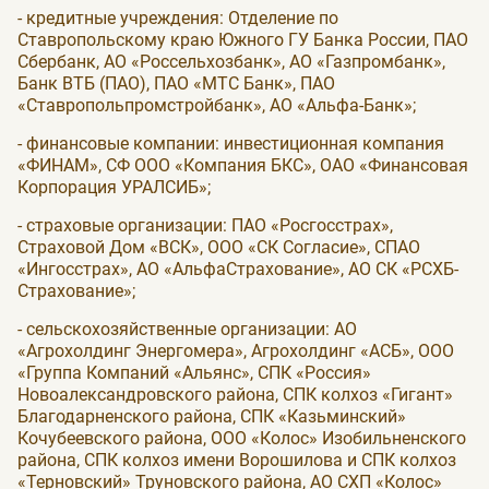
- кредитные учреждения: Отделение по
Ставропольскому краю Южного ГУ Банка России, ПАО
Сбербанк, АО «Россельхозбанк», АО «Газпромбанк»,
Банк ВТБ (ПАО), ПАО «МТС Банк», ПАО
«Ставропольпромстройбанк», АО «Альфа-Банк»;
- финансовые компании: инвестиционная компания
«ФИНАМ», СФ ООО «Компания БКС», ОАО «Финансовая
Корпорация УРАЛСИБ»;
- страховые организации: ПАО «Росгосстрах»,
Страховой Дом «ВСК», ООО «СК Согласие», СПАО
«Ингосстрах», АО «АльфаСтрахование», АО СК «РСХБ-
Страхование»;
- сельскохозяйственные организации: АО
«Агрохолдинг Энергомера», Агрохолдинг «АСБ», ООО
«Группа Компаний «Альянс», СПК «Россия»
Новоалександровского района, СПК колхоз «Гигант»
Благодарненского района, СПК «Казьминский»
Кочубеевского района, ООО «Колос» Изобильненского
района, СПК колхоз имени Ворошилова и СПК колхоз
«Терновский» Труновского района, АО СХП «Колос»