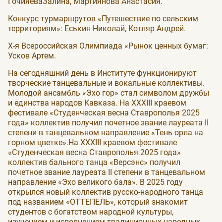
ГочияеваЗалина, Мартиянова Анастасия.
Конкурс турмаршрутов «Путешествие по сельским
территориям»: Еськин Николай, Котляр Андрей.
X-я Всероссийская Олимпиада «Рынок ценных бумаг:
Усков Артем.
На сегодняшний день в Институте функционируют
творческие танцевальные и вокальные коллективы.
Молодой ансамбль «Эхо гор» стал символом дружбы
и единства народов Кавказа. На XXXIII краевом
фестивале «Студенческая весна Ставрополья 2025
года» коллектив получил почетное звание лауреата II
степени в танцевальном направление «Тень орла на
горном цветке».На XXXIII краевом фестивале
«Студенческая весна Ставрополья 2025 года»
коллектив бального танца «Версэнс» получил
почетное звание лауреата II степени в танцевальном
направление «Эхо великого бала». В 2025 году
открылся новый коллектив русско-народного танца
под названием «ОТТЕПЕЛЬ», который знакомит
студентов с богатством народной культуры,
изучением и исполнением традиционных народных