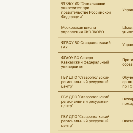
ФГОБУ ВО "Финансовый
унивеситет при
Управ
правительстве Российской
Федерации"
Московская школа
Школа
управления СКОЛКОВО
униве
ФГБОУ ВО Ставропольский
Управ
ГАУ
ФГАОУ ВО Северо -
Проти
Кавказский федеральный
образ
университет
ГБУ ДПО "Ставропольский
Обуче
региональный ресурсный
орган
центр"
по ГО
ГБУ ДПО "Ставропольский
Пожар
региональный ресурсный
пожар
центр"
ГБУ ДПО "Ставропольский
региональный ресурсный
Оказа
центр"