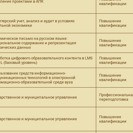
ление проектами в АПК
квалификации
лтерский учет, анализ и аудит в условиях
Повышение
льной экономики
квалификации
мическое письмо на русском языке:
Повышение
иональное содержание и репрезентация
квалификации
рических данных
ботка цифрового образовательного контента в LMS
Повышение
 (базовый уровень)
квалификации
ьзование средств информационно-
Повышение
никационных технологий в электронной
квалификации
мационно-образовательной среде вуза
Профессиональна
арственное и муниципальное управление
переподготовка
Повышение
арственное и муниципальное управление
квалификации