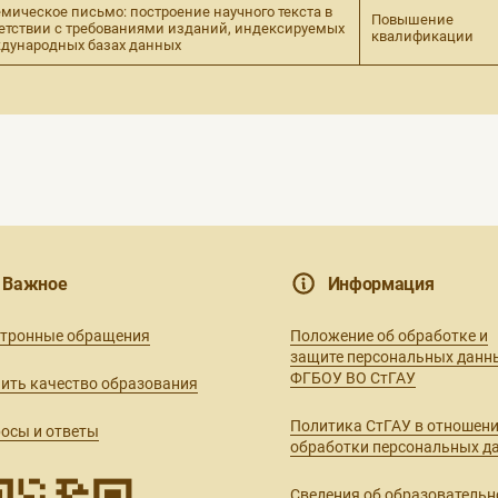
мическое письмо: построение научного текста в
Повышение
етствии с требованиями изданий, индексируемых
квалификации
дународных базах данных
Важное
Информация
ктронные обращения
Положение об обработке и
защите персональных данн
ФГБОУ ВО СтГАУ
ить качество образования
Политика СтГАУ в отношен
осы и ответы
обработки персональных д
Сведения об образовательн