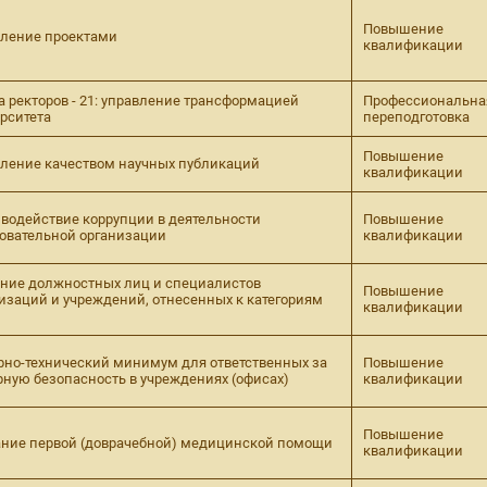
Повышение
ление проектами
квалификации
 ректоров - 21: управление трансформацией
Профессиональна
рситета
переподготовка
Повышение
ление качеством научных публикаций
квалификации
водействие коррупции в деятельности
Повышение
овательной организации
квалификации
ние должностных лиц и специалистов
Повышение
изаций и учреждений, отнесенных к категориям
квалификации
но-технический минимум для ответственных за
Повышение
ную безопасность в учреждениях (офисах)
квалификации
Повышение
ние первой (доврачебной) медицинской помощи
квалификации