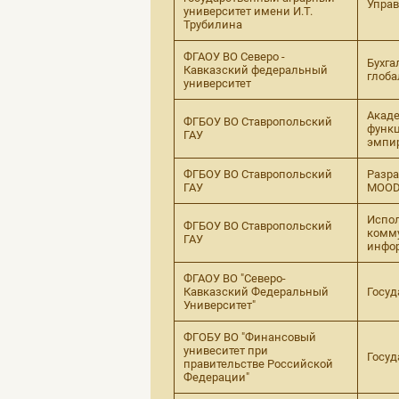
Управ
университет имени И.Т.
Трубилина
ФГАОУ ВО Северо -
Бухга
Кавказский федеральный
глоба
университет
Акаде
ФГБОУ ВО Ставропольский
функц
ГАУ
эмпи
ФГБОУ ВО Ставропольский
Разра
ГАУ
MOODL
Испол
ФГБОУ ВО Ставропольский
комму
ГАУ
инфор
ФГАОУ ВО "Северо-
Кавказский Федеральный
Госуд
Университет"
ФГОБУ ВО "Финансовый
унивеситет при
Госуд
правительстве Российской
Федерации"