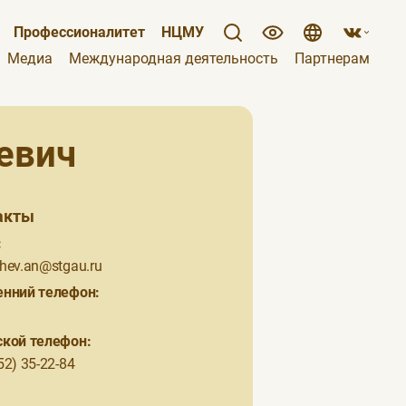
Профессионалитет
НЦМУ
Медиа
Международная деятельность
Партнерам
евич
акты
:
hev.an@stgau.ru
енний телефон:
ской телефон:
52) 35-22-84