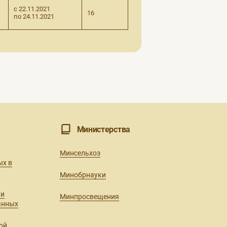
с 22.11.2021
16
по 24.11.2021
Министерства
Минсельхоз
ых в
Минобрнауки
ии
Минпросвещения
анных
ой