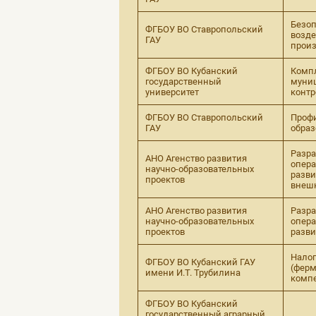
Безоп
ФГБОУ ВО Ставропольский
возде
ГАУ
произ
ФГБОУ ВО Кубанский
Компл
государственный
муниц
университет
контр
ФГБОУ ВО Ставропольский
Профи
ГАУ
образ
Разра
АНО Агенство развития
опер
научно-образовательных
разви
проектов
внеш
АНО Агенство развития
Разра
научно-образовательных
опер
проектов
разви
Налог
ФГБОУ ВО Кубанский ГАУ
(ферм
имени И.Т. Трубилина
комп
ФГБОУ ВО Кубанский
государственный аграрный