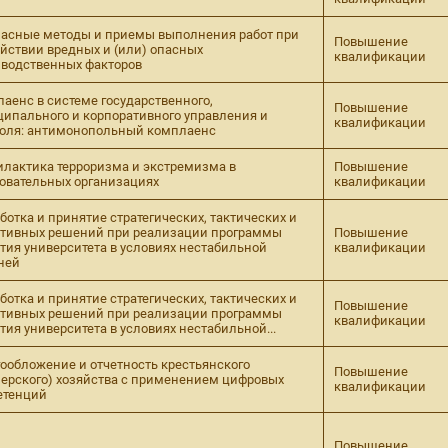
асные методы и приемы выполнения работ при
Повышение
йствии вредных и (или) опасных
квалификации
водственных факторов
аенс в системе государственного,
Повышение
ипального и корпоративного управления и
квалификации
оля: антимонопольный комплаенс
лактика терроризма и экстремизма в
Повышение
овательных организациях
квалификации
ботка и принятие стратегических, тактических и
ативных решений при реализации программы
Повышение
тия университета в условиях нестабильной
квалификации
ней
ботка и принятие стратегических, тактических и
Повышение
ативных решений при реализации программы
квалификации
тия университета в условиях нестабильной...
ообложение и отчетность крестьянского
Повышение
ерского) хозяйства с применением цифровых
квалификации
етенций
Повышение