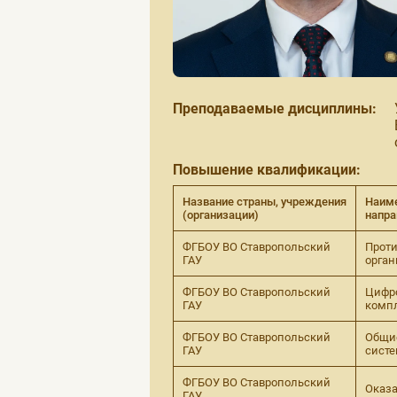
Преподаваемые дисциплины:
Повышение квалификации:
Название страны, учреждения
Наиме
(организации)
напра
ФГБОУ ВО Ставропольский
Проти
ГАУ
орга
ФГБОУ ВО Ставропольский
Цифр
ГАУ
компл
ФГБОУ ВО Ставропольский
Общие
ГАУ
систе
ФГБОУ ВО Ставропольский
Оказ
ГАУ