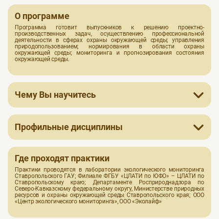
О программе
Программа готовит выпускников к решению проектно-
производственных задач, осуществлению профессиональной
деятельности в сферах охраны окружающей среды; управления
природопользованием; нормирования в области охраны
окружающей среды; мониторинга и прогнозирования состояния
окружающей среды.
Чему Вы научитесь
Готовим выпускников к решению природоохранного
типа задач в
области экологического мониторинга
Профильные дисциплины
Менеджмент
Информационные технологии в сфере экологической
безопасности
Где проходят практики
Международные деловые коммуникации
Практики проводятся в лаборатории экологического мониторинга
Психология саморазвития личности
Ставропольского ГАУ; Филиале ФГБУ «ЦЛАТИ по ЮФО» – ЦЛАТИ по
Современные экологические проблемы в экологической
Ставропольскому краю; Департаменте Росприроднадзора по
безопасности
Северо-Кавказскому федеральному округу, Министерстве природных
ресурсов и охраны окружающей среды Ставропольского края; ООО
Экологическая проектная деятельность
«Центр экологического мониторинга», ООО «Эколайф»
Методы и технологии научно-экологических исследований
Производственный экологический контроль