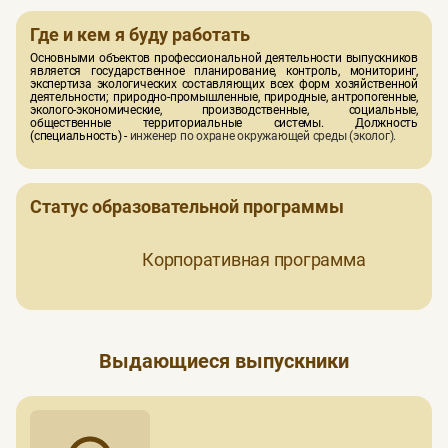
Основы проектирования экобиозащитных систем
Агроэкологическое и агрохимическое обследование
Где и кем я буду работать
Государственный и муниципальный экологический надзор
Основными объектов профессиональной деятельности выпускников
Экологическое нормирование
является государственное планирование, контроль, мониторинг,
Геоинформационные технологии в сфере экологической
экспертиза экологических составляющих всех форм хозяйственной
безопасности
деятельности; природно-промышленные, природные, антропогенные,
эколого-экономические, производственные, социальные,
общественные территориальные системы. Должность
(специальность) -
инженер по охране окружающей среды (эколог).
Статус образовательной программы
Корпоративная программа
Выдающиеся выпускники