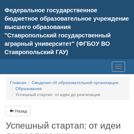
Федеральное государственное
бюджетное образовательное учреждение
высшего образования
"Ставропольский государственный
аграрный университет" (ФГБОУ ВО
Ставропольский ГАУ)
Toggle
navigati
Главная
Сведения об образовательной организации
Образование
Успешный стартап: от идеи до реализации
Назад
Успешный стартап: от идеи