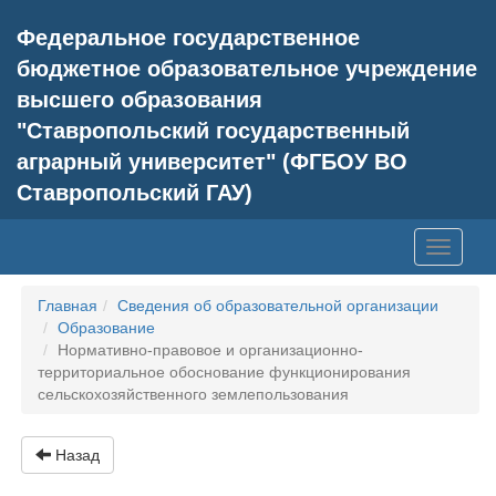
Федеральное государственное
бюджетное образовательное учреждение
высшего образования
"Ставропольский государственный
аграрный университет" (ФГБОУ ВО
Ставропольский ГАУ)
Toggle
navigati
Главная
Сведения об образовательной организации
Образование
Нормативно-правовое и организационно-
территориальное обоснование функционирования
сельскохозяйственного землепользования
Назад