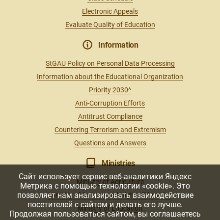
Electronic Appeals
Evaluate Quality of Education
Information
StGAU Policy on Personal Data Processing
Information about the Educational Organization
Priority 2030^
Anti-Corruption Efforts
Antitrust Compliance
Countering Terrorism and Extremism
Questions and Answers
Ministries
Сайт использует сервис веб-аналитики Яндекс
Ministry of Agriculture
Метрика с помощью технологии «cookie». Это
позволяет нам анализировать взаимодействие
Ministry of Science and Higher Education
посетителей с сайтом и делать его лучше.
Ministry of Education
Продолжая пользоваться сайтом, вы соглашаетесь