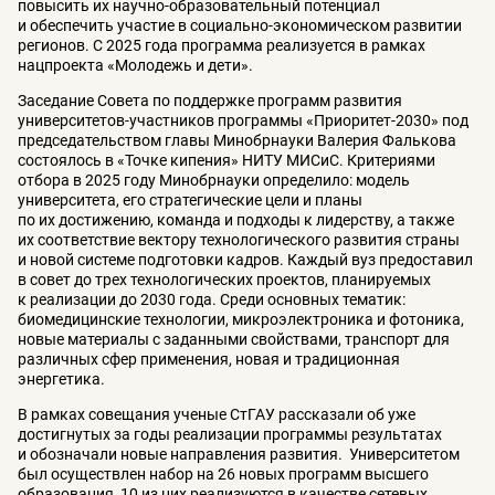
повысить их научно-образовательный потенциал
и обеспечить участие в социально-экономическом развитии
регионов. С 2025 года программа реализуется в рамках
нацпроекта «Молодежь и дети».
Заседание Совета по поддержке программ развития
университетов-участников программы «Приоритет-2030» под
председательством главы Минобрнауки Валерия Фалькова
состоялось в «Точке кипения» НИТУ МИСиС. Критериями
отбора в 2025 году Минобрнауки определило: модель
университета, его стратегические цели и планы
по их достижению, команда и подходы к лидерству, а также
их соответствие вектору технологического развития страны
и новой системе подготовки кадров. Каждый вуз предоставил
в совет до трех технологических проектов, планируемых
к реализации до 2030 года. Среди основных тематик:
биомедицинские технологии, микроэлектроника и фотоника,
новые материалы с заданными свойствами, транспорт для
различных сфер применения, новая и традиционная
энергетика.
В рамках совещания ученые СтГАУ рассказали об уже
достигнутых за годы реализации программы результатах
и обозначали новые направления развития. Университетом
был осуществлен набор на 26 новых программ высшего
образования, 10 из них реализуются в качестве сетевых