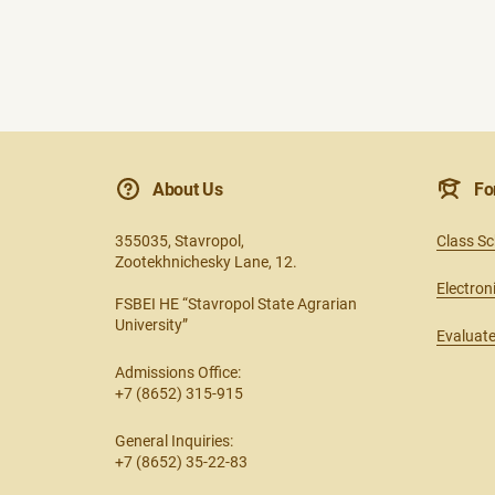
About Us
Fo
355035, Stavropol,
Class S
Zootekhnichesky Lane, 12.
Electron
FSBEI HE “Stavropol State Agrarian
University”
Evaluate
Admissions Office:
+7 (8652) 315-915
General Inquiries:
+7 (8652) 35-22-83