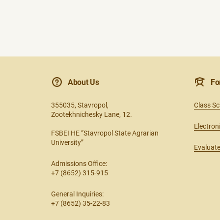
About Us
Fo
355035, Stavropol,
Class S
Zootekhnichesky Lane, 12.
Electron
FSBEI HE “Stavropol State Agrarian
University”
Evaluate
Admissions Office:
+7 (8652) 315-915
General Inquiries:
+7 (8652) 35-22-83