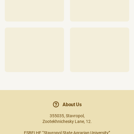
About Us
355035, Stavropol,
Zootekhnichesky Lane, 12.
FSBEI HE “Stavropol State Agrarian University”